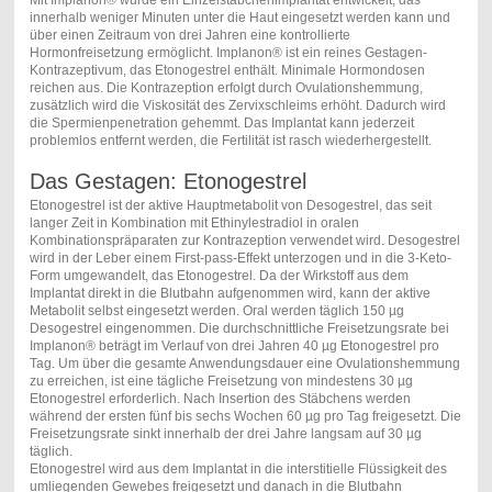
innerhalb weniger Minuten unter die Haut eingesetzt werden kann und
über einen Zeitraum von drei Jahren eine kontrollierte
Hormonfreisetzung ermöglicht. Implanon® ist ein reines Gestagen-
Kontrazeptivum, das Etonogestrel enthält. Minimale Hormondosen
reichen aus. Die Kontrazeption erfolgt durch Ovulationshemmung,
zusätzlich wird die Viskosität des Zervixschleims erhöht. Dadurch wird
die Spermienpenetration gehemmt. Das Implantat kann jederzeit
problemlos entfernt werden, die Fertilität ist rasch wiederhergestellt.
Das Gestagen: Etonogestrel
Etonogestrel ist der aktive Hauptmetabolit von Desogestrel, das seit
langer Zeit in Kombination mit Ethinylestradiol in oralen
Kombinationspräparaten zur Kontrazeption verwendet wird. Desogestrel
wird in der Leber einem First-pass-Effekt unterzogen und in die 3-Keto-
Form umgewandelt, das Etonogestrel. Da der Wirkstoff aus dem
Implantat direkt in die Blutbahn aufgenommen wird, kann der aktive
Metabolit selbst eingesetzt werden. Oral werden täglich 150 µg
Desogestrel eingenommen. Die durchschnittliche Freisetzungsrate bei
Implanon® beträgt im Verlauf von drei Jahren 40 µg Etonogestrel pro
Tag. Um über die gesamte Anwendungsdauer eine Ovulationshemmung
zu erreichen, ist eine tägliche Freisetzung von mindestens 30 µg
Etonogestrel erforderlich. Nach Insertion des Stäbchens werden
während der ersten fünf bis sechs Wochen 60 µg pro Tag freigesetzt. Die
Freisetzungsrate sinkt innerhalb der drei Jahre langsam auf 30 µg
täglich.
Etonogestrel wird aus dem Implantat in die interstitielle Flüssigkeit des
umliegenden Gewebes freigesetzt und danach in die Blutbahn