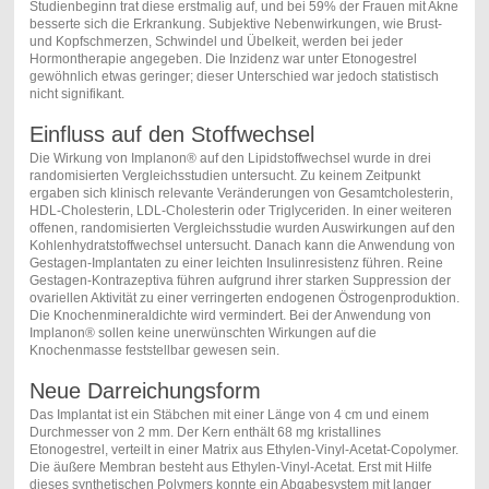
Studienbeginn trat diese erstmalig auf, und bei 59% der Frauen mit Akne
besserte sich die Erkrankung. Subjektive Nebenwirkungen, wie Brust-
und Kopfschmerzen, Schwindel und Übelkeit, werden bei jeder
Hormontherapie angegeben. Die Inzidenz war unter Etonogestrel
gewöhnlich etwas geringer; dieser Unterschied war jedoch statistisch
nicht signifikant.
Einfluss auf den Stoffwechsel
Die Wirkung von Implanon® auf den Lipidstoffwechsel wurde in drei
randomisierten Vergleichsstudien untersucht. Zu keinem Zeitpunkt
ergaben sich klinisch relevante Veränderungen von Gesamtcholesterin,
HDL-Cholesterin, LDL-Cholesterin oder Triglyceriden. In einer weiteren
offenen, randomisierten Vergleichsstudie wurden Auswirkungen auf den
Kohlenhydratstoffwechsel untersucht. Danach kann die Anwendung von
Gestagen-Implantaten zu einer leichten Insulinresistenz führen. Reine
Gestagen-Kontrazeptiva führen aufgrund ihrer starken Suppression der
ovariellen Aktivität zu einer verringerten endogenen Östrogenproduktion.
Die Knochenmineraldichte wird vermindert. Bei der Anwendung von
Implanon® sollen keine unerwünschten Wirkungen auf die
Knochenmasse feststellbar gewesen sein.
Neue Darreichungsform
Das Implantat ist ein Stäbchen mit einer Länge von 4 cm und einem
Durchmesser von 2 mm. Der Kern enthält 68 mg kristallines
Etonogestrel, verteilt in einer Matrix aus Ethylen-Vinyl-Acetat-Copolymer.
Die äußere Membran besteht aus Ethylen-Vinyl-Acetat. Erst mit Hilfe
dieses synthetischen Polymers konnte ein Abgabesystem mit langer