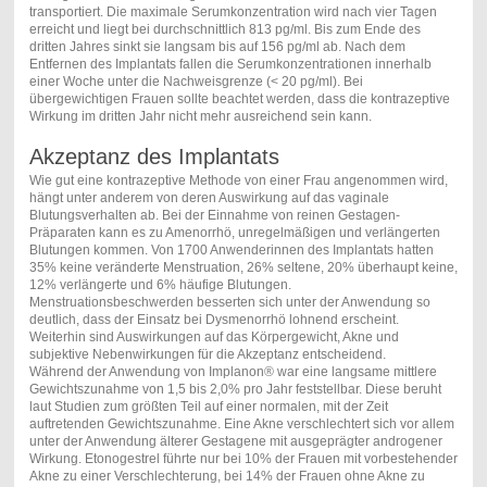
transportiert. Die maximale Serumkonzentration wird nach vier Tagen
erreicht und liegt bei durchschnittlich 813 pg/ml. Bis zum Ende des
dritten Jahres sinkt sie langsam bis auf 156 pg/ml ab. Nach dem
Entfernen des Implantats fallen die Serumkonzentrationen innerhalb
einer Woche unter die Nachweisgrenze (< 20 pg/ml). Bei
übergewichtigen Frauen sollte beachtet werden, dass die kontrazeptive
Wirkung im dritten Jahr nicht mehr ausreichend sein kann.
Akzeptanz des Implantats
Wie gut eine kontrazeptive Methode von einer Frau angenommen wird,
hängt unter anderem von deren Auswirkung auf das vaginale
Blutungsverhalten ab. Bei der Einnahme von reinen Gestagen-
Präparaten kann es zu Amenorrhö, unregelmäßigen und verlängerten
Blutungen kommen. Von 1700 Anwenderinnen des Implantats hatten
35% keine veränderte Menstruation, 26% seltene, 20% überhaupt keine,
12% verlängerte und 6% häufige Blutungen.
Menstruationsbeschwerden besserten sich unter der Anwendung so
deutlich, dass der Einsatz bei Dysmenorrhö lohnend erscheint.
Weiterhin sind Auswirkungen auf das Körpergewicht, Akne und
subjektive Nebenwirkungen für die Akzeptanz entscheidend.
Während der Anwendung von Implanon® war eine langsame mittlere
Gewichtszunahme von 1,5 bis 2,0% pro Jahr feststellbar. Diese beruht
laut Studien zum größten Teil auf einer normalen, mit der Zeit
auftretenden Gewichtszunahme. Eine Akne verschlechtert sich vor allem
unter der Anwendung älterer Gestagene mit ausgeprägter androgener
Wirkung. Etonogestrel führte nur bei 10% der Frauen mit vorbestehender
Akne zu einer Verschlechterung, bei 14% der Frauen ohne Akne zu