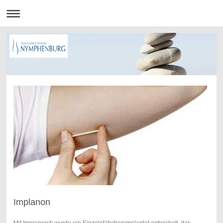
Implanon
Mit Implanon® wurde ein Einzelstäbchenimplantat entwickelt, das