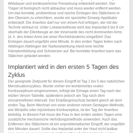
Wirkdauer und kontinuierlicher Freisetzung entwickelt werden. Der
Träger ist biologisch nicht abbaubar und muss wieder entfernt werden.
Um das korrekte, problemlose und rasche Einlegen des Stäbchens in
den Oberarm zu erleichtern, wurde ein spezieller Einweg-Applikator
entwickelt. Die Insertion darf nur von einem Arzt erfolgen, der mit der
Technik vertraut ist. Unter Lokalanästhesie wird das Implantat 6 bis 8 cm
oberhalb der Ellenbeuge an der Innenseite des nicht dominanten Arms
(d. h. des linken Arms bei einer Rechtshänderin) eingeführt. Das
Einlegen dauert ungefähr eine Minute. In den ersten Tagen treten nach
Abklingen Abklingen der Narkosewirkung meist eine leichte
Hämatombildung und Schmerzen auf. Bei korrekter Insertion kann das
Stäbchen getastet werden.
Implantiert wird in den ersten 5 Tagen des
Zyklus
Der geeignete Zeitpunkt für diesen Eingriff ist Tag 1 bis 5 des natürlichen
Menstruationszyklus. Wurde vorher ein kombiniertes orales
Kontrazeptivum eingenommen, erfolgt die Einlage einen Tag nach der
letzten Verum-Tablette, spätestens jedoch am Tag nach dem
einnahmefreien Intervall. Der Empfängnisschutz besteht gleich ab dem
ersten Tag. Beim Wechsel von einer anderen reinen Gestagen-Methode,
wie Minipille oder injizierbare Kontrazeptiva, ist der Tag der Insertion
beliebig. In diesem Fall muss die Frau in den ersten sieben Tagen eine
zusätzliche mechanische Verhütungsmethode anwenden. Auch das
Entfernen des Stäbchens ist ein unproblematischer Eingriff, der ungefähr
drei Minuten dauert. Sollte das Implantat unter der Haut nicht tastbar