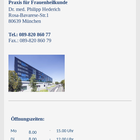
Praxis für Frauenheilkunde
Dr. med. Philipp Hederich
Rosa-Bavarese-Str.1
80639 München
Tel.: 089-820 860 77
Fax.: 089-820 860 79
Öffnungszeiten:
-
Mo
15.00 Uhr
8.00
Di
8.00
-
12.00 Uhr